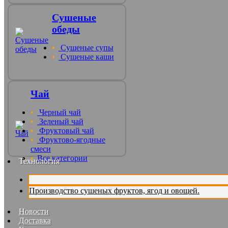
Сушеные
обеды
Сушеные супы
Сушеные каши
Чай
Черный чай
Зеленый чай
Фруктовый чай
Фруктово-ягодные
смеси
Все категории
Технология
Производство сушеных фруктов, ягод и овощей.
Новости
Доставка