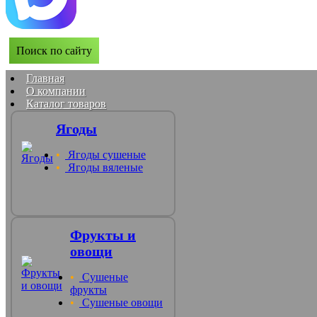
Поиск по сайту
Главная
О компании
Каталог товаров
Ягоды
Ягоды сушеные
Ягоды вяленые
Фрукты и
овощи
Сушеные
фрукты
Сушеные овощи